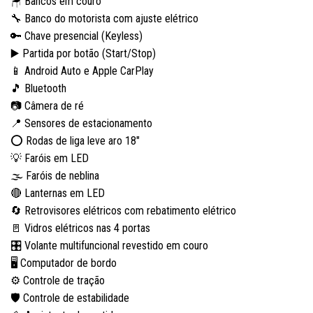
🪑 Bancos em couro
🔧 Banco do motorista com ajuste elétrico
🔑 Chave presencial (Keyless)
▶️ Partida por botão (Start/Stop)
📱 Android Auto e Apple CarPlay
🎵 Bluetooth
📷 Câmera de ré
📍 Sensores de estacionamento
⭕ Rodas de liga leve aro 18″
💡 Faróis em LED
🌫️ Faróis de neblina
🔴 Lanternas em LED
🔄 Retrovisores elétricos com rebatimento elétrico
🚪 Vidros elétricos nas 4 portas
🎛️ Volante multifuncional revestido em couro
🖥️ Computador de bordo
⚙️ Controle de tração
🛡️ Controle de estabilidade