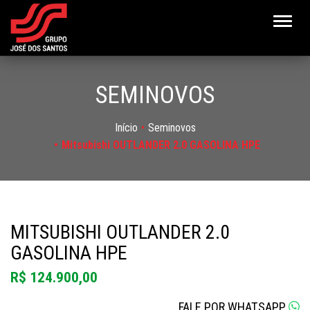
Altern
SEMINOVOS
Início
Seminovos
Mitsubishi OUTLANDER 2.0 GASOLINA HPE
MITSUBISHI OUTLANDER 2.0
GASOLINA HPE
R$ 124.900,00
FALE POR WHATSAPP