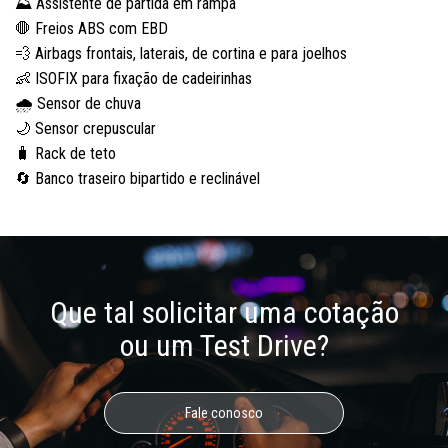
⛰️ Assistente de partida em rampa
🛑 Freios ABS com EBD
💨 Airbags frontais, laterais, de cortina e para joelhos
👶 ISOFIX para fixação de cadeirinhas
🌧️ Sensor de chuva
🌙 Sensor crepuscular
🧳 Rack de teto
🔄 Banco traseiro bipartido e reclinável
Que tal solicitar uma cotação
ou um Test Drive?
Fale conosco