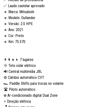
✅ Laudo cautelar aprovado
🔹 Marca: Mitsubishi
🔹 Modelo: Outlander
🔹 Versão: 2.0 HPE
🔹 Ano: 2021
🔹 Cor: Preto
🔹 Km: 75.570
👨‍👩‍👧‍👦 7 lugares
🌞 Teto solar elétrico
🔊 Central multimídia JBL
⚙️ Câmbio automático CVT
🏎️ Paddle Shifts para trocas no volante
🛣️ Piloto automático
❄️ Ar-condicionado digital Dual Zone
⚡ Direção elétrica