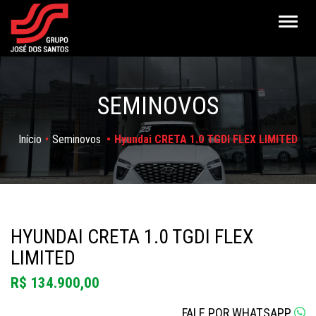
Altern
SEMINOVOS
Início
Seminovos
Hyundai CRETA 1.0 TGDI FLEX LIMITED
HYUNDAI CRETA 1.0 TGDI FLEX
LIMITED
R$ 134.900,00
FALE POR WHATSAPP