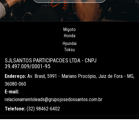
Migoto
Honda
Hyundai
Toksu
SJLSANTOS PARTICIPACOES LTDA - CNPJ
39.497.009/0001-95
Endereço:
Av. Brasil, 5991 - Mariano Procópio, Juiz de Fora - MG,
36080-060
E-mail:
relacionamentoleads@grupojosedossantos.com.br
Telefone:
(32) 98462-6402
©
Grupo José dos
Desenvolvido por
Santos
- Todos os
I2W
direitos reservados
Juntos salvamos vidas.