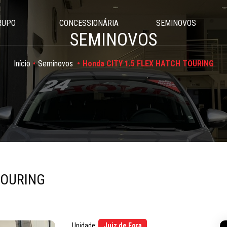
RUPO
CONCESSIONÁRIA
SEMINOVOS
SEMINOVOS
Início
Seminovos
Honda CITY 1.5 FLEX HATCH TOURING
TOURING
Unidade:
Juiz de Fora