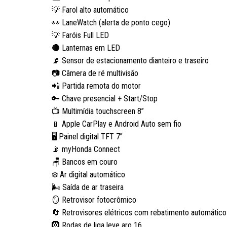
💡 Farol alto automático
👀 LaneWatch (alerta de ponto cego)
💡 Faróis Full LED
🔴 Lanternas em LED
📡 Sensor de estacionamento dianteiro e traseiro
📷 Câmera de ré multivisão
📲 Partida remota do motor
🔑 Chave presencial + Start/Stop
📺 Multimídia touchscreen 8”
📱 Apple CarPlay e Android Auto sem fio
🖥️ Painel digital TFT 7”
📡 myHonda Connect
🪑 Bancos em couro
❄️ Ar digital automático
🌬️ Saída de ar traseira
🪞 Retrovisor fotocrômico
🔄 Retrovisores elétricos com rebatimento automático
🛞 Rodas de liga leve aro 16