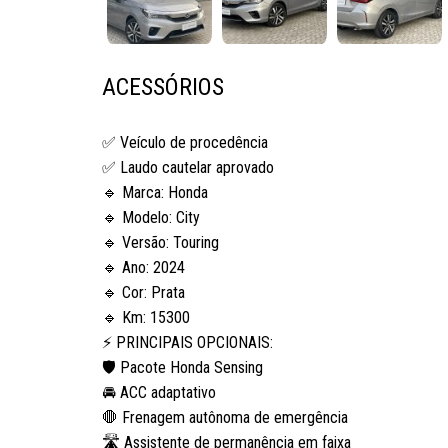
ACESSÓRIOS
✅ Veículo de procedência
✅ Laudo cautelar aprovado
🔹 Marca: Honda
🔹 Modelo:
City
🔹 Versão: Touring
🔹 Ano: 2024
🔹 Cor: Prata
🔹 Km: 15300
⚡ PRINCIPAIS OPCIONAIS:
🛡️ Pacote Honda Sensing
🚘 ACC adaptativo
🛑 Frenagem autônoma de emergência
🛣️ Assistente de permanência em faixa