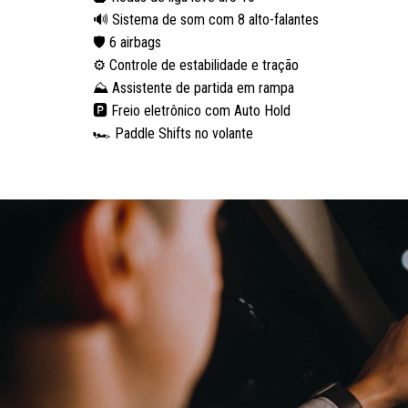
🔊 Sistema de som com 8 alto-falantes
🛡️ 6 airbags
⚙️ Controle de estabilidade e tração
⛰️ Assistente de partida em rampa
🅿️ Freio eletrônico com Auto Hold
🏎️ Paddle Shifts no volante